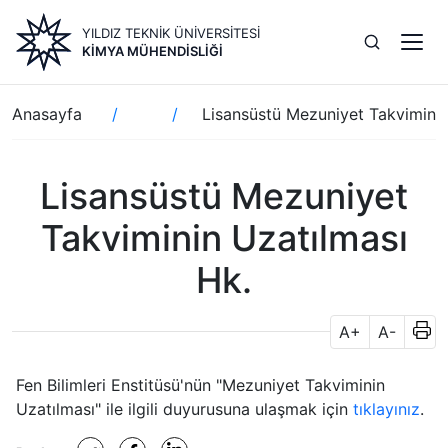
Ana
YILDIZ TEKNİK ÜNİVERSİTESİ
içeriğe
KIMYA MÜHENDISLIĞI
atla
Sayfa
Anasayfa
Lisansüstü Mezuniyet Takviminin
yolu
Lisansüstü Mezuniyet
Takviminin Uzatılması
Hk.
A+
A-
Fen Bilimleri Enstitüsü'nün "Mezuniyet Takviminin
Uzatılması" ile ilgili duyurusuna ulaşmak için
tıklayınız
.