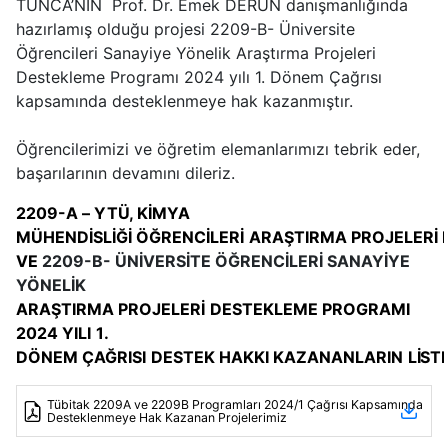
TUNCA’NIN Prof. Dr. Emek DERUN danışmanlığında
hazırlamış olduğu projesi 2209-B- Üniversite
Öğrencileri Sanayiye Yönelik Araştırma Projeleri
Destekleme Programı 2024 yılı 1. Dönem Çağrısı
kapsamında desteklenmeye hak kazanmıştır.
Öğrencilerimizi ve öğretim elemanlarımızı tebrik eder,
başarılarının devamını dileriz.
2209-A
–
YTÜ, KİMYA
MÜHENDİSLİĞİ
ÖĞRENCİLERİ
ARAŞTIRMA
PROJELERİ
VE
2209-B- ÜNİVERSİTE ÖĞRENCİLERİ SANAYİYE
YÖNELİK
ARAŞTIRMA
PROJELERİ
DESTEKLEME
PROGRAMI
2024
YILI
1
.
DÖNEM
ÇAĞRISI
DESTEK
HAKKI
KAZANANLARIN
LİST
Tübitak 2209A ve 2209B Programları 2024/1 Çağrısı Kapsamında
Desteklenmeye Hak Kazanan Projelerimiz