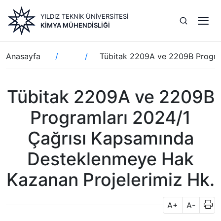
Ana
YILDIZ TEKNİK ÜNİVERSİTESİ
içeriğe
KIMYA MÜHENDISLIĞI
atla
Sayfa
Anasayfa
Tübitak 2209A ve 2209B Progra
yolu
Tübitak 2209A ve 2209B
Programları 2024/1
Çağrısı Kapsamında
Desteklenmeye Hak
Kazanan Projelerimiz Hk.
A+
A-