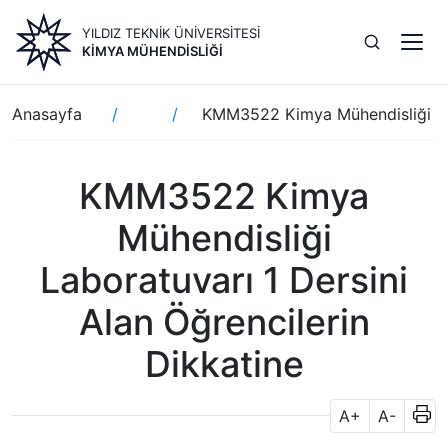
Ana
YILDIZ TEKNİK ÜNİVERSİTESİ
içeriğe
KIMYA MÜHENDISLIĞI
atla
Sayfa
Anasayfa
KMM3522 Kimya Mühendisliği Labo
yolu
KMM3522 Kimya
Mühendisliği
Laboratuvarı 1 Dersini
Alan Öğrencilerin
Dikkatine
A+
A-