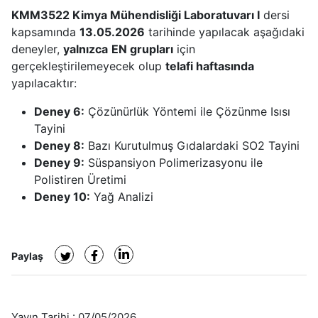
KMM3522 Kimya Mühendisliği Laboratuvarı I
dersi
kapsamında
13.05.2026
tarihinde yapılacak aşağıdaki
deneyler,
yalnızca
EN grupları
için
gerçekleştirilemeyecek olup
telafi haftasında
yapılacaktır:
Deney 6:
Çözünürlük Yöntemi ile Çözünme Isısı
Tayini
Deney 8:
Bazı Kurutulmuş Gıdalardaki
SO2
Tayini
Deney 9:
Süspansiyon Polimerizasyonu ile
Polistiren Üretimi
Deney 10:
Yağ Analizi
Paylaş
Yayın Tarihi :
07/05/2026