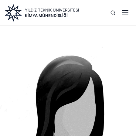
Ana
YILDIZ TEKNİK ÜNİVERSİTESİ
içeriğe
KIMYA MÜHENDISLIĞI
atla